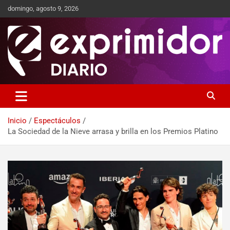
domingo, agosto 9, 2026
Sitio de Noticias
Exprimidor media
Inicio
Espectáculos
La Sociedad de la Nieve arrasa y brilla en los Premios Platino