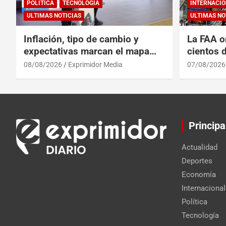
POLÍTICA
TECNOLOGÍA
INTERNACIO
ULTIMAS NOTICIAS
ULTIMAS NO
Inflación, tipo de cambio y
La FAA o
expectativas marcan el mapa
cientos 
del riesgo financiero
Max por 
08/08/2026
Exprimidor Media
07/08/2026
Principa
Actualidad
Deportes
Economía
Internaciona
Política
Tecnología