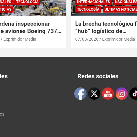
NALES
TECNOLOGÍA
INTERNACIONALES
NACIONALE
TICIAS
TECNOLOGÍA
ULTIMAS NOTICIA
rdena inspeccionar
La brecha tecnológica f
de aviones Boeing 737
“hub” logístico de
posibles grietas
Centroamérica y RD
Exprimidor Media
07/08/2026
Exprimidor Media
les
Redes sociales
Set Youtube Channel ID
les