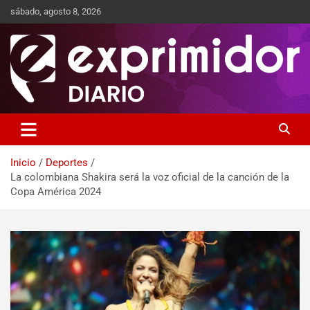
sábado, agosto 8, 2026
Sitio de Noticias
Exprimidor media
Inicio
Deportes
La colombiana Shakira será la voz oficial de la canción de la
Copa América 2024