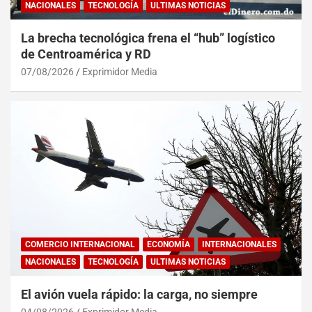
NACIONALES
TECNOLOGÍA
ULTIMAS NOTICIAS
La brecha tecnológica frena el “hub” logístico
de Centroamérica y RD
07/08/2026
Exprimidor Media
COMERCIO INTERNACIONAL
ECONOMÍA
INTERNACIONALES
NACIONALES
TECNOLOGÍA
ULTIMAS NOTICIAS
El avión vuela rápido: la carga, no siempre
04/08/2026
Exprimidor Media