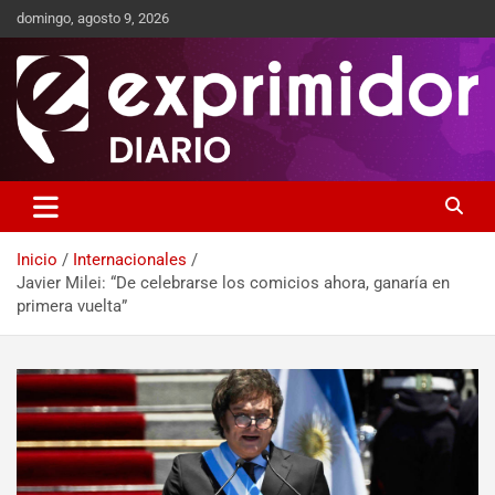
domingo, agosto 9, 2026
Sitio de Noticias
Exprimidor media
Inicio
Internacionales
Javier Milei: “De celebrarse los comicios ahora, ganaría en
primera vuelta”