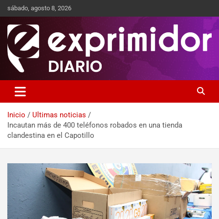
sábado, agosto 8, 2026
Sitio de Noticias
Exprimidor media
Inicio
Ultimas noticias
Incautan más de 400 teléfonos robados en una tienda
clandestina en el Capotillo