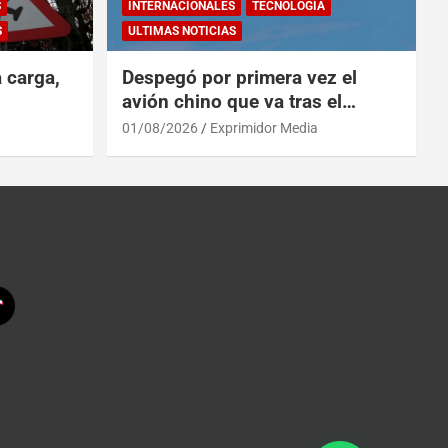
S
INTERNACIONALES
TECNOLOGÍA
S
ULTIMAS NOTICIAS
a carga,
Despegó por primera vez el
avión chino que va tras el
reinado del A319 en el Tíbet
01/08/2026
Exprimidor Media