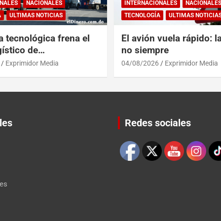
NALES
NACIONALES
INTERNACIONALES
NACIONALE
A
ULTIMAS NOTICIAS
TECNOLOGÍA
ULTIMAS NOTICIA
a tecnológica frena el
El avión vuela rápido: l
ístico de
no siempre
érica y RD
Exprimidor Media
04/08/2026
Exprimidor Media
les
Redes sociales
Set Youtube Channel ID
les