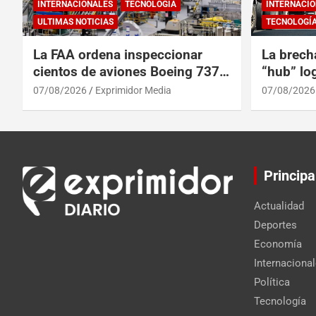
INTERNACIONALES
TECNOLOGÍA
INTERNACIO
ULTIMAS NOTICIAS
TECNOLOGÍ
La FAA ordena inspeccionar
La brech
cientos de aviones Boeing 737
“hub” log
Max por posibles grietas
Centroam
07/08/2026
Exprimidor Media
07/08/2026
Principa
Actualidad
Deportes
Economía
Internaciona
Política
Tecnología