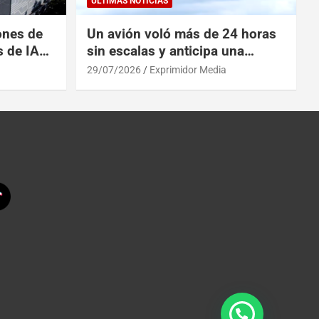
ULTIMAS NOTICIAS
ones de
Un avión voló más de 24 horas
s de IA
sin escalas y anticipa una
 China
revolución en los viajes
29/07/2026
Exprimidor Media