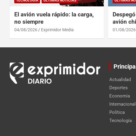
TECNOLOGÍA
ULTIMAS NOTICIAS
ULTIMAS NO
El avión vuela rápido: la carga,
Despegó 
no siempre
avión chi
reinado 
04/08/2026
Exprimidor Media
01/08/2026
Principa
Actualidad
Deportes
Economía
Internaciona
Política
Tecnología