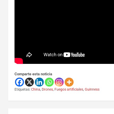
Comparte esta noticia
Etiquetas:
China
,
Drones
,
Fuegos artificiales
,
Guinness