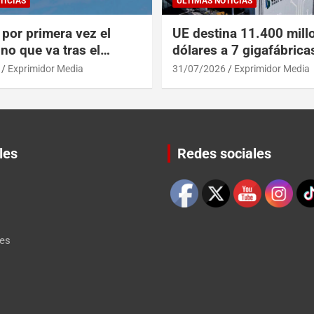
TICIAS
ULTIMAS NOTICIAS
por primera vez el
UE destina 11.400 mill
no que va tras el
dólares a 7 gigafábrica
del A319 en el Tíbet
para alcanzar a EEUU y
Exprimidor Media
31/07/2026
Exprimidor Media
les
Redes sociales
Set Youtube Channel ID
les