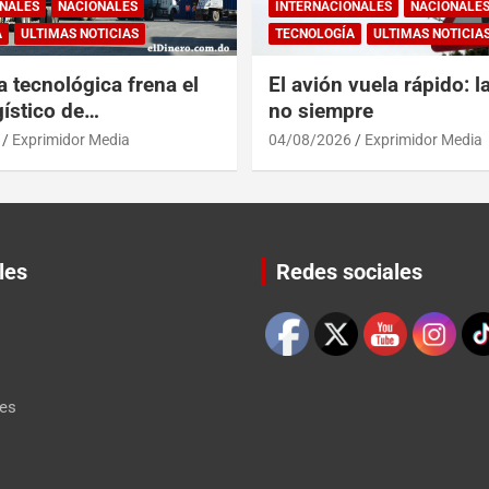
NALES
NACIONALES
INTERNACIONALES
NACIONALE
A
ULTIMAS NOTICIAS
TECNOLOGÍA
ULTIMAS NOTICIA
a tecnológica frena el
El avión vuela rápido: l
ístico de
no siempre
érica y RD
Exprimidor Media
04/08/2026
Exprimidor Media
les
Redes sociales
Set Youtube Channel ID
les