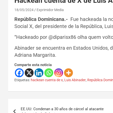
Hackean cuenta de X de Luis A
18/05/2024
Exprimidor Media
República Dominicana.-
Fue hackeada la noc
Social X, del presidente de la República, Lui
“Hackeado por @diparisx86 olha quem voltou
Abinader se encuentra en Estados Unidos, do
Adriana Margarita.
Comparte esta noticia
Etiquetas:
hackean cuenta de x
,
Luis Abinader
,
República Domi
EE.UU: Condenan a 30 años de cárcel al atacante