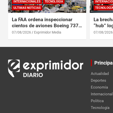
INTERNACIONALES
TECNOLOGÍA
INTERNACIO
ULTIMAS NOTICIAS
TECNOLOGÍ
La FAA ordena inspeccionar
La brech
cientos de aviones Boeing 737
“hub” log
Max por posibles grietas
Centroam
07/08/2026
Exprimidor Media
07/08/2026
Principa
Actualidad
Deportes
Economía
Internaciona
Política
Tecnología