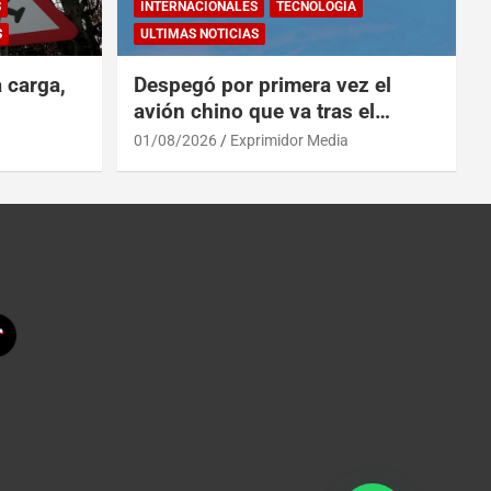
S
INTERNACIONALES
TECNOLOGÍA
S
ULTIMAS NOTICIAS
a carga,
Despegó por primera vez el
avión chino que va tras el
reinado del A319 en el Tíbet
01/08/2026
Exprimidor Media