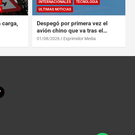
S
INTERNACIONALES
TECNOLOGÍA
S
ULTIMAS NOTICIAS
a carga,
Despegó por primera vez el
avión chino que va tras el
reinado del A319 en el Tíbet
01/08/2026
Exprimidor Media