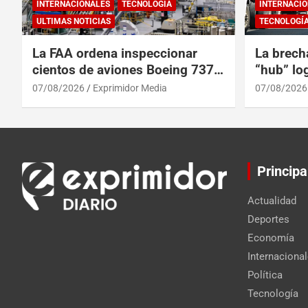
INTERNACIONALES
TECNOLOGÍA
INTERNACIO
ULTIMAS NOTICIAS
TECNOLOGÍ
La FAA ordena inspeccionar
La brech
cientos de aviones Boeing 737
“hub” log
Max por posibles grietas
Centroam
07/08/2026
Exprimidor Media
07/08/2026
Principa
Actualidad
Deportes
Economía
Internaciona
Política
Tecnología