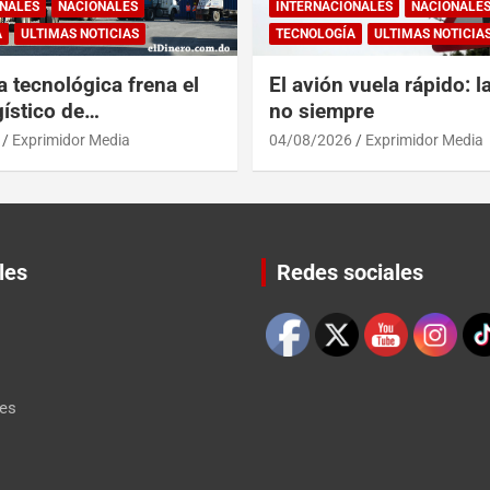
NALES
NACIONALES
INTERNACIONALES
NACIONALE
A
ULTIMAS NOTICIAS
TECNOLOGÍA
ULTIMAS NOTICIA
a tecnológica frena el
El avión vuela rápido: l
ístico de
no siempre
érica y RD
Exprimidor Media
04/08/2026
Exprimidor Media
les
Redes sociales
Set Youtube Channel ID
les