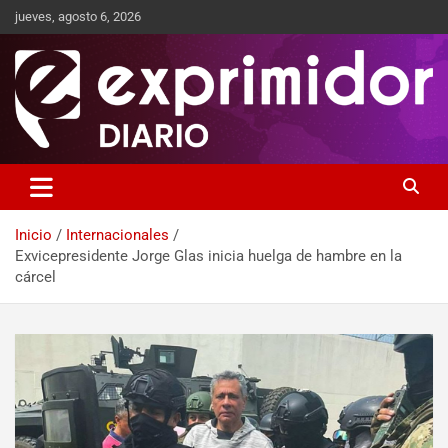
jueves, agosto 6, 2026
Sitio de Noticias
Exprimidor media
Inicio
Internacionales
Exvicepresidente Jorge Glas inicia huelga de hambre en la
cárcel