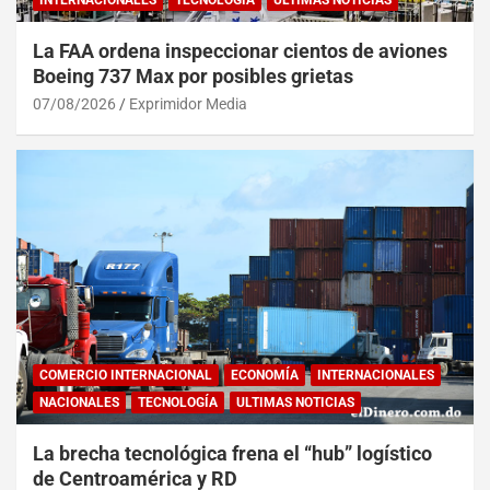
INTERNACIONALES
TECNOLOGÍA
ULTIMAS NOTICIAS
La FAA ordena inspeccionar cientos de aviones
Boeing 737 Max por posibles grietas
07/08/2026
Exprimidor Media
COMERCIO INTERNACIONAL
ECONOMÍA
INTERNACIONALES
NACIONALES
TECNOLOGÍA
ULTIMAS NOTICIAS
La brecha tecnológica frena el “hub” logístico
de Centroamérica y RD