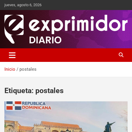
jueves, agosto 6, 2026
Sitio de Noticias
Exprimidor media
Inicio
postales
Etiqueta:
postales