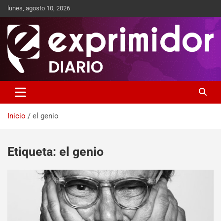
lunes, agosto 10, 2026
Sitio de Noticias
Exprimidor media
Inicio
el genio
Etiqueta:
el genio