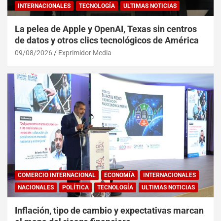
INTERNACIONALES
TECNOLOGÍA
ULTIMAS NOTICIAS
La pelea de Apple y OpenAI, Texas sin centros
de datos y otros clics tecnológicos de América
09/08/2026
Exprimidor Media
COMERCIO INTERNACIONAL
ECONOMÍA
INTERNACIONALES
NACIONALES
POLÍTICA
TECNOLOGÍA
ULTIMAS NOTICIAS
Inflación, tipo de cambio y expectativas marcan