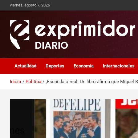
viernes, agosto 7, 2026
Sitio de Noticias
Exprimidor media
Actualidad
Deportes
Economía
Internacionales
Inicio
Política
¡Escándalo real! Un libro afirma que Miguel B