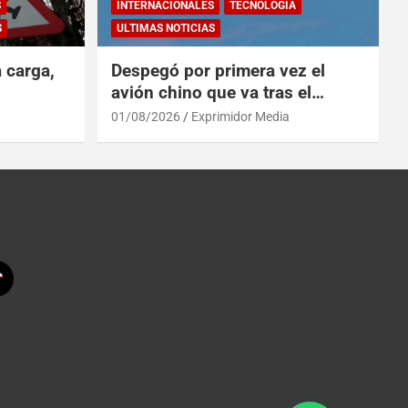
S
INTERNACIONALES
TECNOLOGÍA
S
ULTIMAS NOTICIAS
a carga,
Despegó por primera vez el
avión chino que va tras el
reinado del A319 en el Tíbet
01/08/2026
Exprimidor Media