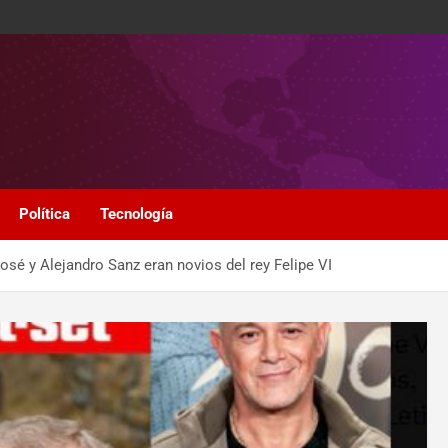
Política
Tecnología
osé y Alejandro Sanz eran novios del rey Felipe VI