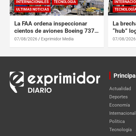
INTERNACIONALES
TECNOLOGÍA
INTERNACIO
ULTIMAS NOTICIAS
TECNOLOGÍ
La FAA ordena inspeccionar
La brech
cientos de aviones Boeing 737
“hub” log
Max por posibles grietas
Centroam
07/08/2026
Exprimidor Media
07/08/2026
Principa
Actualidad
Deportes
Economía
Internaciona
Política
Tecnología