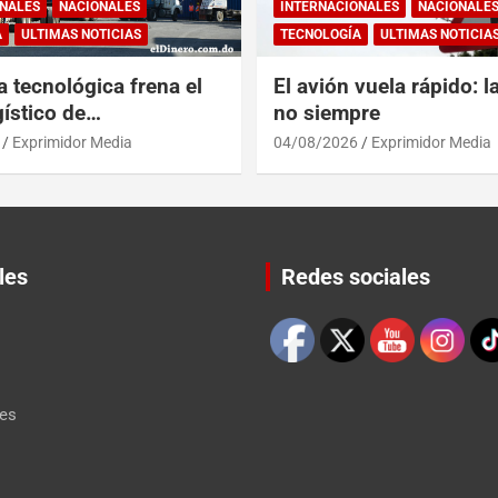
NALES
NACIONALES
INTERNACIONALES
NACIONALE
A
ULTIMAS NOTICIAS
TECNOLOGÍA
ULTIMAS NOTICIA
a tecnológica frena el
El avión vuela rápido: l
ístico de
no siempre
érica y RD
Exprimidor Media
04/08/2026
Exprimidor Media
les
Redes sociales
Set Youtube Channel ID
les