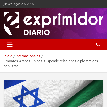
jueves, agosto 6, 2026
Sitio de Noticias
Exprimidor media
Inicio
Internacionales
Emiratos Árabes Unidos suspende relaciones diplomáticas
con Israel