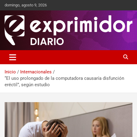
domingo, agosto 9, 2026
Sitio de Noticias
Exprimidor media
Inicio
Internacionales
“El uso prolongado de la computadora causaría disfunción
eréctil”, según estudio