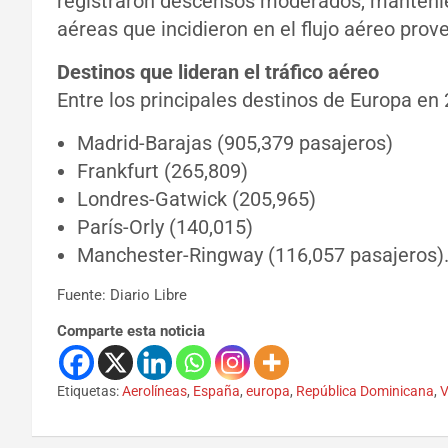
registraron descensos moderados, mantenién
aéreas que incidieron en el flujo aéreo prov
Destinos que lideran el tráfico aéreo
Entre los principales destinos de Europa en
Madrid-Barajas (905,379 pasajeros)
Frankfurt (265,809)
Londres-Gatwick (205,965)
París-Orly (140,015)
Manchester-Ringway (116,057 pasajeros)
Fuente: Diario Libre
Comparte esta noticia
Etiquetas:
Aerolíneas
,
España
,
europa
,
República Dominicana
,
V