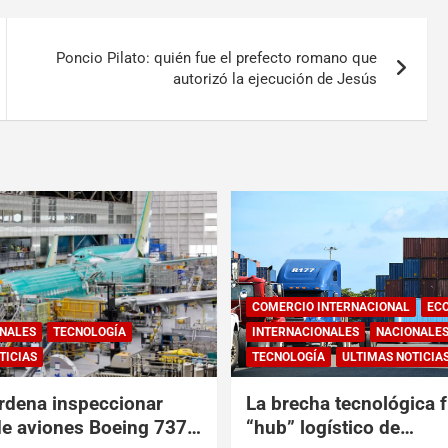
Poncio Pilato: quién fue el prefecto romano que
autorizó la ejecución de Jesús
COMERCIO INTERNACIONAL
EC
NALES
TECNOLOGÍA
INTERNACIONALES
NACIONALE
TICIAS
TECNOLOGÍA
ULTIMAS NOTICIA
rdena inspeccionar
La brecha tecnológica f
de aviones Boeing 737
“hub” logístico de