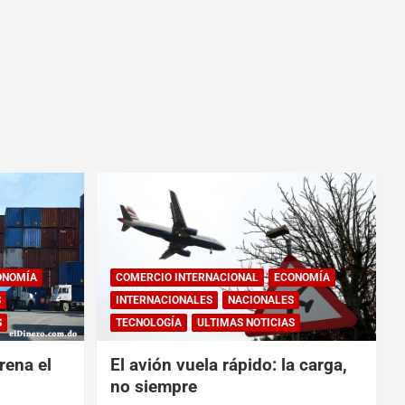
ONOMÍA
COMERCIO INTERNACIONAL
ECONOMÍA
S
INTERNACIONALES
NACIONALES
S
TECNOLOGÍA
ULTIMAS NOTICIAS
rena el
El avión vuela rápido: la carga,
no siempre