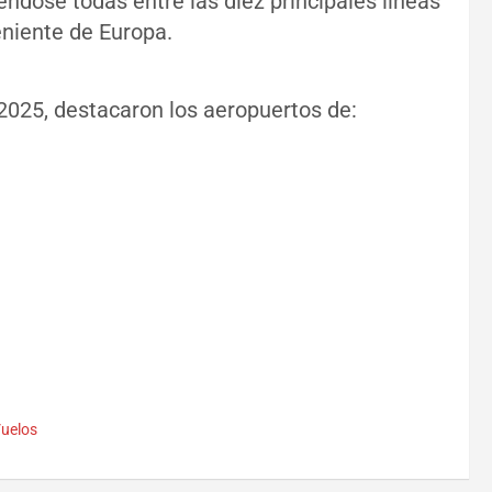
dose todas entre las diez principales líneas
eniente de Europa.
 2025, destacaron los aeropuertos de:
.
uelos