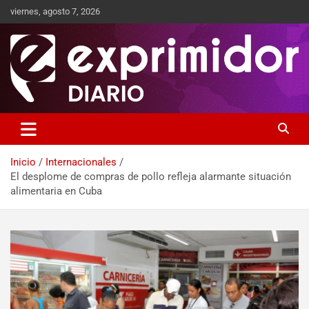
viernes, agosto 7, 2026
Sitio de Noticias
Exprimidor media
Inicio
Internacionales
El desplome de compras de pollo refleja alarmante situación
alimentaria en Cuba