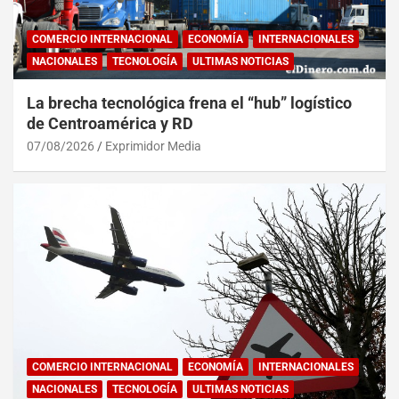
COMERCIO INTERNACIONAL
ECONOMÍA
INTERNACIONALES
NACIONALES
TECNOLOGÍA
ULTIMAS NOTICIAS
La brecha tecnológica frena el “hub” logístico
de Centroamérica y RD
07/08/2026
Exprimidor Media
COMERCIO INTERNACIONAL
ECONOMÍA
INTERNACIONALES
NACIONALES
TECNOLOGÍA
ULTIMAS NOTICIAS