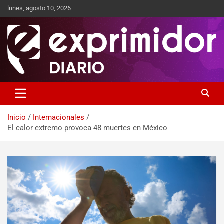
lunes, agosto 10, 2026
Sitio de Noticias
Exprimidor media
Inicio
Internacionales
El calor extremo provoca 48 muertes en México