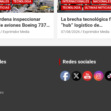
NALES
TECNOLOGÍA
INTERNACIONALES
NACIONALE
TICIAS
TECNOLOGÍA
ULTIMAS NOTICIA
rdena inspeccionar
La brecha tecnológica f
de aviones Boeing 737
“hub” logístico de
posibles grietas
Centroamérica y RD
Exprimidor Media
07/08/2026
Exprimidor Media
les
Redes sociales
Set Youtube Channel ID
les