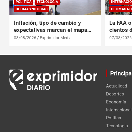
POLÍTICA
TECNOLOGÍA
INTERNACIO
ULTIMAS NOTICIAS
ULTIMAS NO
Inflación, tipo de cambio y
La FAA o
expectativas marcan el mapa
cientos 
del riesgo financiero
Max por 
08/08/2026
Exprimidor Media
07/08/2026
Principa
Actualidad
Deportes
Economía
Internaciona
Política
Tecnología