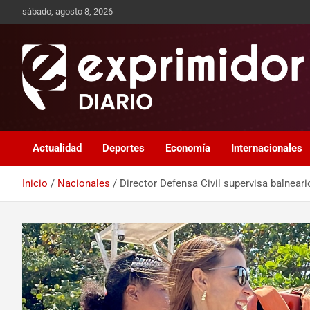
sábado, agosto 8, 2026
Sitio de Noticias
Exprimidor media
Actualidad
Deportes
Economía
Internacionales
Inicio
Nacionales
Director Defensa Civil supervisa balnear