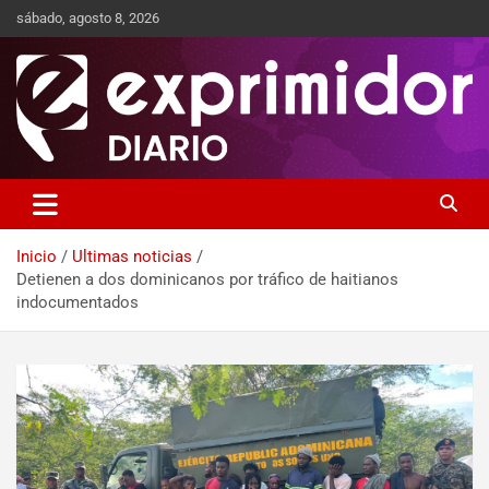
sábado, agosto 8, 2026
Sitio de Noticias
Exprimidor media
Inicio
Ultimas noticias
Detienen a dos dominicanos por tráfico de haitianos
indocumentados