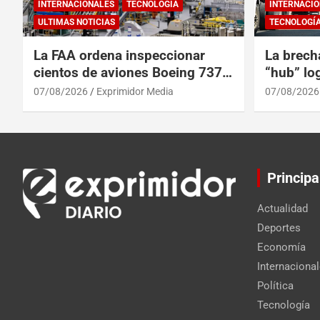
INTERNACIONALES
TECNOLOGÍA
INTERNACIO
ULTIMAS NOTICIAS
TECNOLOGÍ
La FAA ordena inspeccionar
La brech
cientos de aviones Boeing 737
“hub” log
Max por posibles grietas
Centroam
07/08/2026
Exprimidor Media
07/08/2026
Principa
Actualidad
Deportes
Economía
Internaciona
Política
Tecnología