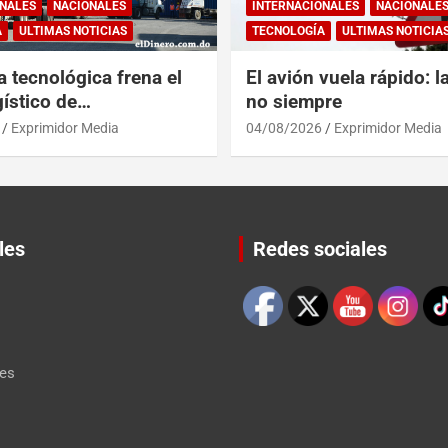
NALES
NACIONALES
INTERNACIONALES
NACIONALE
A
ULTIMAS NOTICIAS
TECNOLOGÍA
ULTIMAS NOTICIA
a tecnológica frena el
El avión vuela rápido: l
ístico de
no siempre
érica y RD
Exprimidor Media
04/08/2026
Exprimidor Media
les
Redes sociales
Set Youtube Channel ID
les