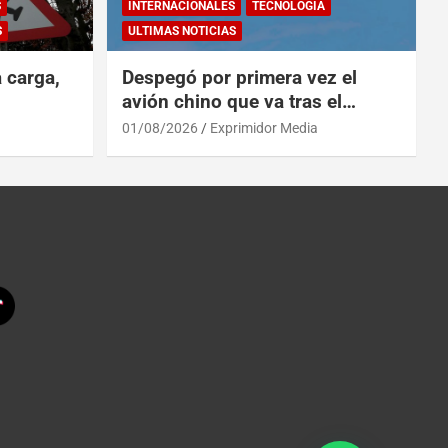
S
INTERNACIONALES
TECNOLOGÍA
S
ULTIMAS NOTICIAS
a carga,
Despegó por primera vez el
avión chino que va tras el
reinado del A319 en el Tíbet
01/08/2026
Exprimidor Media