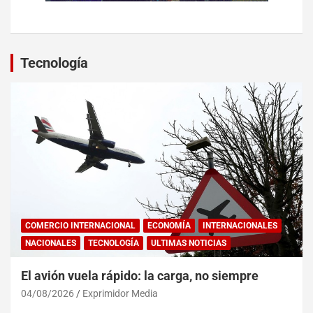
Tecnología
COMERCIO INTERNACIONAL
ECONOMÍA
INTERNACIONALES
NACIONALES
TECNOLOGÍA
ULTIMAS NOTICIAS
El avión vuela rápido: la carga, no siempre
04/08/2026
Exprimidor Media