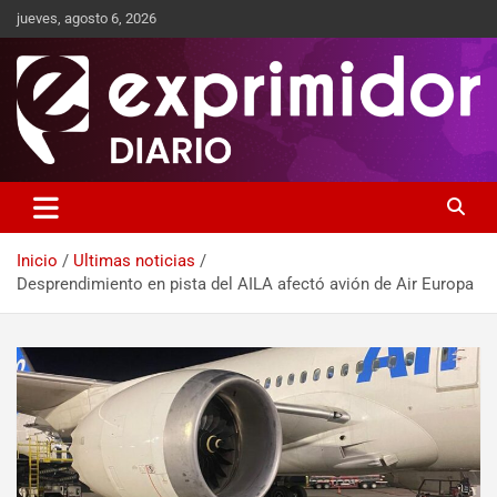
jueves, agosto 6, 2026
Sitio de Noticias
Exprimidor media
Inicio
Ultimas noticias
Desprendimiento en pista del AILA afectó avión de Air Europa