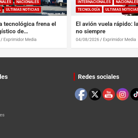
NALES
NACIONALES
INTERNACIONALES
NACIONALE
A
ULTIMAS NOTICIAS
TECNOLOGÍA
ULTIMAS NOTICIA
a tecnológica frena el
El avión vuela rápido: l
ístico de
no siempre
érica y RD
Exprimidor Media
04/08/2026
Exprimidor Media
les
Redes sociales
Set Youtube Channel ID
les