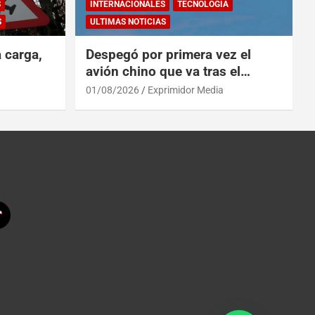
S
INTERNACIONALES
TECNOLOGÍA
S
ULTIMAS NOTICIAS
a carga,
Despegó por primera vez el
avión chino que va tras el
reinado del A319 en el Tíbet
01/08/2026
Exprimidor Media