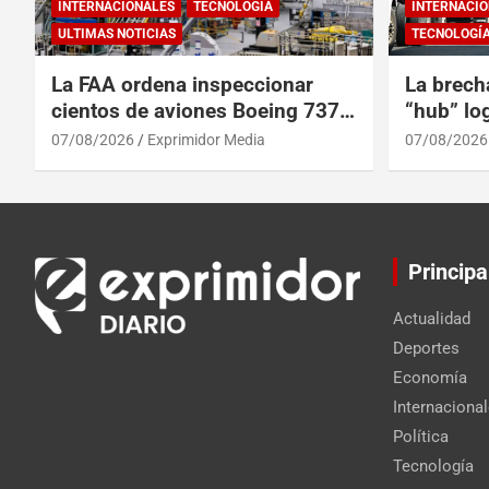
INTERNACIONALES
TECNOLOGÍA
INTERNACIO
ULTIMAS NOTICIAS
TECNOLOGÍ
La FAA ordena inspeccionar
La brech
cientos de aviones Boeing 737
“hub” log
Max por posibles grietas
Centroam
07/08/2026
Exprimidor Media
07/08/2026
Principa
Actualidad
Deportes
Economía
Internaciona
Política
Tecnología