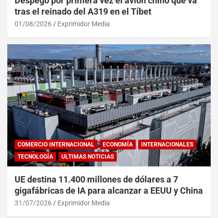
Despegó por primera vez el avión chino que va
tras el reinado del A319 en el Tíbet
01/08/2026
Exprimidor Media
COMERCIO INTERNACIONAL
ECONOMÍA
INTERNACIONALES
TECNOLOGÍA
ULTIMAS NOTICIAS
UE destina 11.400 millones de dólares a 7
gigafábricas de IA para alcanzar a EEUU y China
31/07/2026
Exprimidor Media