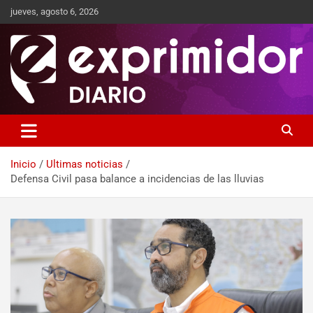
jueves, agosto 6, 2026
Sitio de Noticias
Exprimidor media
Inicio
Ultimas noticias
Defensa Civil pasa balance a incidencias de las lluvias