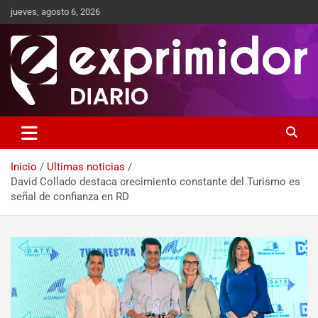
jueves, agosto 6, 2026
Sitio de Noticias
Exprimidor media
Inicio
Ultimas noticias
David Collado destaca crecimiento constante del Turismo es
señal de confianza en RD