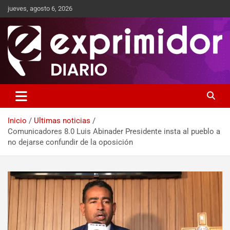
jueves, agosto 6, 2026
Sitio de Noticias
Exprimidor media
Inicio
Ultimas noticias
Comunicadores 8.0 Luis Abinader Presidente insta al pueblo a
no dejarse confundir de la oposición