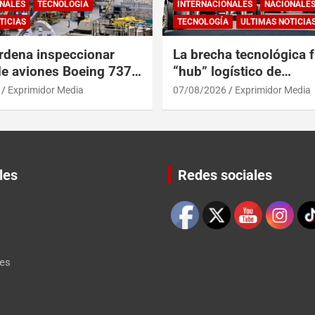
NALES
TECNOLOGÍA
INTERNACIONALES
NACIONALE
TICIAS
TECNOLOGÍA
ULTIMAS NOTICIA
rdena inspeccionar
La brecha tecnológica f
de aviones Boeing 737
“hub” logístico de
posibles grietas
Centroamérica y RD
Exprimidor Media
07/08/2026
Exprimidor Media
les
Redes sociales
Set Youtube Channel ID
les