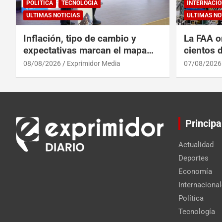
POLÍTICA
TECNOLOGÍA
INTERNACIO
ULTIMAS NOTICIAS
ULTIMAS NO
Inflación, tipo de cambio y
La FAA o
expectativas marcan el mapa
cientos 
del riesgo financiero
Max por 
08/08/2026
Exprimidor Media
07/08/2026
Principa
Actualidad
Deportes
Economía
Internaciona
Política
Tecnología