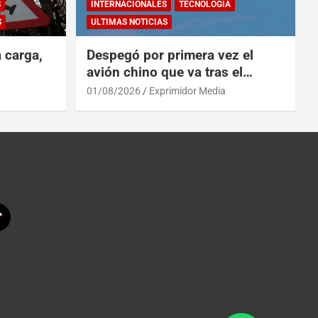
S
INTERNACIONALES
TECNOLOGÍA
S
ULTIMAS NOTICIAS
a carga,
Despegó por primera vez el
avión chino que va tras el
reinado del A319 en el Tíbet
01/08/2026
Exprimidor Media