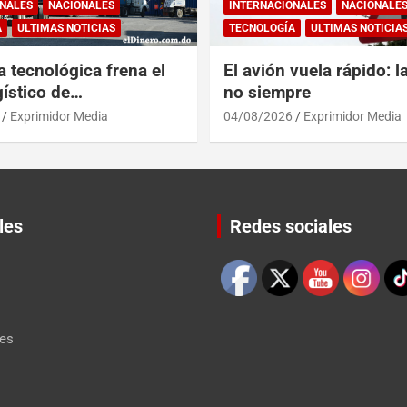
NALES
NACIONALES
INTERNACIONALES
NACIONALE
A
ULTIMAS NOTICIAS
TECNOLOGÍA
ULTIMAS NOTICIA
a tecnológica frena el
El avión vuela rápido: l
ístico de
no siempre
érica y RD
Exprimidor Media
04/08/2026
Exprimidor Media
les
Redes sociales
Set Youtube Channel ID
les