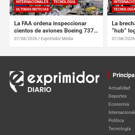
INTERNACIONALES
TECNOLOGÍA
INTERNACIO
ULTIMAS NOTICIAS
TECNOLOGÍ
La FAA ordena inspeccionar
La brech
cientos de aviones Boeing 737
“hub” log
Max por posibles grietas
Centroam
07/08/2026
Exprimidor Media
07/08/2026
Principa
Actualidad
Deportes
Economía
Internaciona
Política
Tecnología