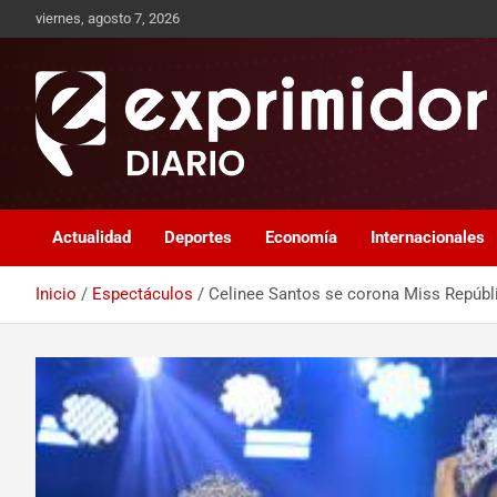
viernes, agosto 7, 2026
Sitio de Noticias
Exprimidor media
Actualidad
Deportes
Economía
Internacionales
Inicio
Espectáculos
Celinee Santos se corona Miss Repúbl