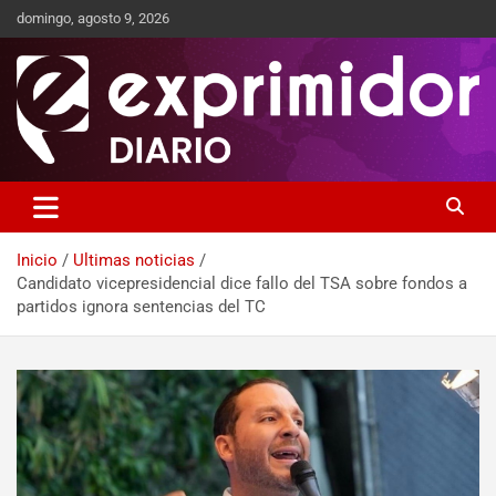
domingo, agosto 9, 2026
Sitio de Noticias
Exprimidor media
Inicio
Ultimas noticias
Candidato vicepresidencial dice fallo del TSA sobre fondos a
partidos ignora sentencias del TC