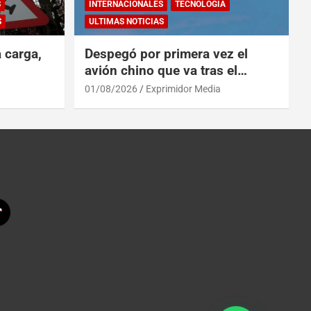
S
INTERNACIONALES
TECNOLOGÍA
S
ULTIMAS NOTICIAS
a carga,
Despegó por primera vez el
avión chino que va tras el
reinado del A319 en el Tíbet
01/08/2026
Exprimidor Media