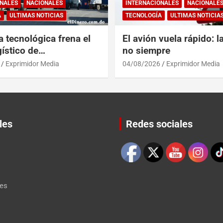
NALES
NACIONALES
INTERNACIONALES
NACIONALE
A
ULTIMAS NOTICIAS
TECNOLOGÍA
ULTIMAS NOTICIA
a tecnológica frena el
El avión vuela rápido: l
ístico de
no siempre
érica y RD
Exprimidor Media
04/08/2026
Exprimidor Media
les
Redes sociales
Set Youtube Channel ID
les