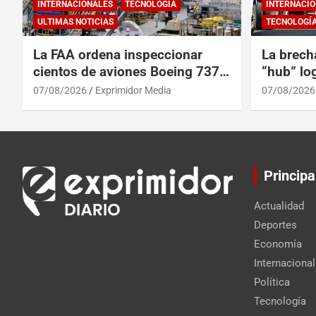
INTERNACIONALES
TECNOLOGÍA
INTERNACIO
ULTIMAS NOTICIAS
TECNOLOGÍ
La FAA ordena inspeccionar
La brech
cientos de aviones Boeing 737
“hub” log
Max por posibles grietas
Centroam
07/08/2026
Exprimidor Media
07/08/2026
Principa
Actualidad
Deportes
Economía
Internaciona
Política
Tecnología