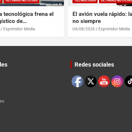
A
ULTIMAS NOTICIAS
TECNOLOGÍA
ULTIMAS NOTICIA
a tecnológica frena el
El avión vuela rápido: l
ístico de
no siempre
érica y RD
Exprimidor Media
04/08/2026
Exprimidor Media
les
Redes sociales
Set Youtube Channel ID
les