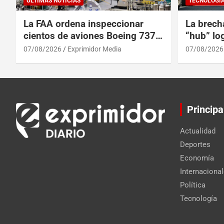
ULTIMAS NOTICIAS
TECNOLOGÍ
La FAA ordena inspeccionar
La brech
cientos de aviones Boeing 737
“hub” log
Max por posibles grietas
Centroam
07/08/2026
Exprimidor Media
07/08/2026
Principa
Actualidad
Deportes
Economía
Internaciona
Política
Tecnología