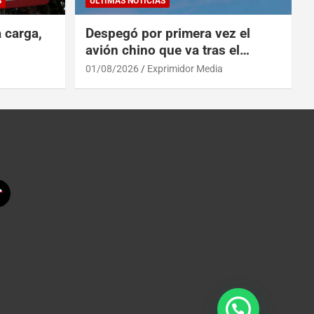
S
ULTIMAS NOTICIAS
a carga,
Despegó por primera vez el
avión chino que va tras el
reinado del A319 en el Tíbet
01/08/2026
Exprimidor Media