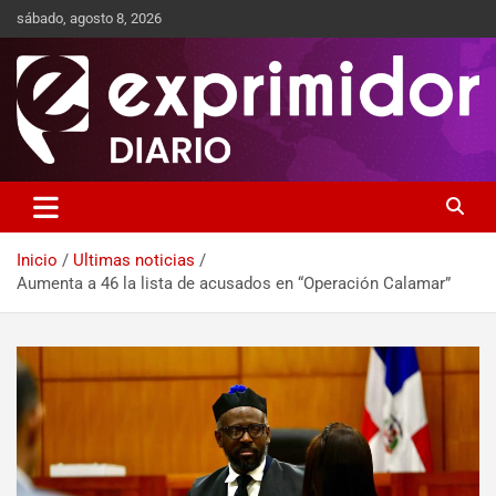
sábado, agosto 8, 2026
Sitio de Noticias
Exprimidor media
Inicio
Ultimas noticias
Aumenta a 46 la lista de acusados en “Operación Calamar”