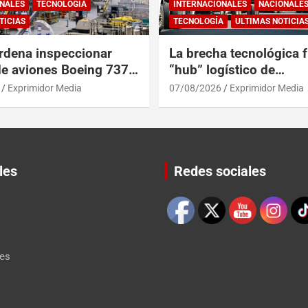
NALES
TECNOLOGÍA
INTERNACIONALES
NACIONALE
TICIAS
TECNOLOGÍA
ULTIMAS NOTICIA
rdena inspeccionar
La brecha tecnológica f
de aviones Boeing 737
“hub” logístico de
posibles grietas
Centroamérica y RD
Exprimidor Media
07/08/2026
Exprimidor Media
les
Redes sociales
Set Youtube Channel ID
les