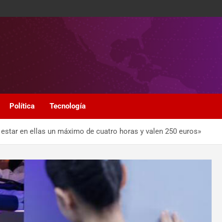
Política
Tecnología
 estar en ellas un máximo de cuatro horas y valen 250 euros»