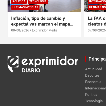
POLÍTICA
TECNOLOGÍA
INTERNACIO
ULTIMAS NOTICIAS
ULTIMAS NO
Inflación, tipo de cambio y
La FAA o
expectativas marcan el mapa
cientos 
del riesgo financiero
Max por 
08/08/2026
Exprimidor Media
07/08/2026
Principa
Actualidad
Deportes
Economía
Internaciona
Política
Tecnología