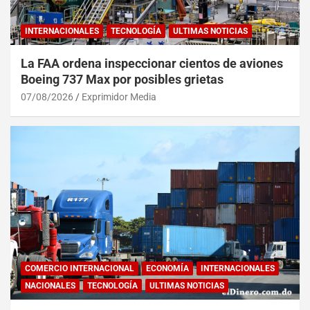
INTERNACIONALES
TECNOLOGÍA
ULTIMAS NOTICIAS
La FAA ordena inspeccionar cientos de aviones
Boeing 737 Max por posibles grietas
07/08/2026
Exprimidor Media
COMERCIO INTERNACIONAL
ECONOMÍA
INTERNACIONALES
NACIONALES
TECNOLOGÍA
ULTIMAS NOTICIAS