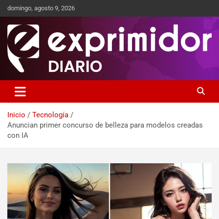
domingo, agosto 9, 2026
Sitio de Noticias
Exprimidor media
Inicio
Tecnología
Anuncian primer concurso de belleza para modelos creadas
con IA