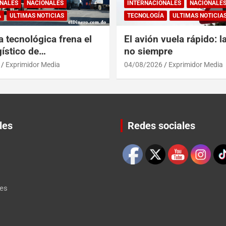
NALES
NACIONALES
INTERNACIONALES
NACIONALE
A
ULTIMAS NOTICIAS
TECNOLOGÍA
ULTIMAS NOTICIA
a tecnológica frena el
El avión vuela rápido: l
ístico de
no siempre
érica y RD
Exprimidor Media
04/08/2026
Exprimidor Media
les
Redes sociales
Set Youtube Channel ID
les