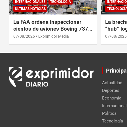
INTERNACIONALES
TECNOLOGÍA
INTERNACIO
ULTIMAS NOTICIAS
TECNOLOGÍ
La FAA ordena inspeccionar
La brech
cientos de aviones Boeing 737
“hub” log
Max por posibles grietas
Centroam
07/08/2026
Exprimidor Media
07/08/2026
Principa
Actualidad
Deportes
Economía
Internaciona
Política
Tecnología