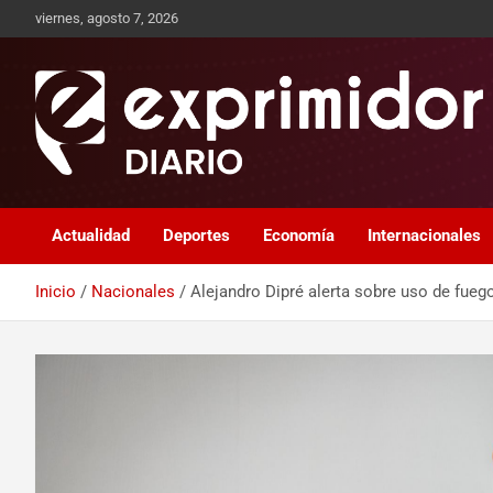
viernes, agosto 7, 2026
Sitio de Noticias
Exprimidor media
Actualidad
Deportes
Economía
Internacionales
Inicio
Nacionales
Alejandro Dipré alerta sobre uso de fuego