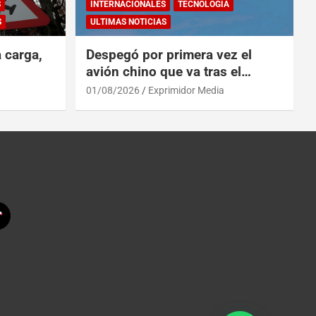
S
INTERNACIONALES
TECNOLOGÍA
S
ULTIMAS NOTICIAS
a carga,
Despegó por primera vez el
avión chino que va tras el
reinado del A319 en el Tíbet
01/08/2026
Exprimidor Media