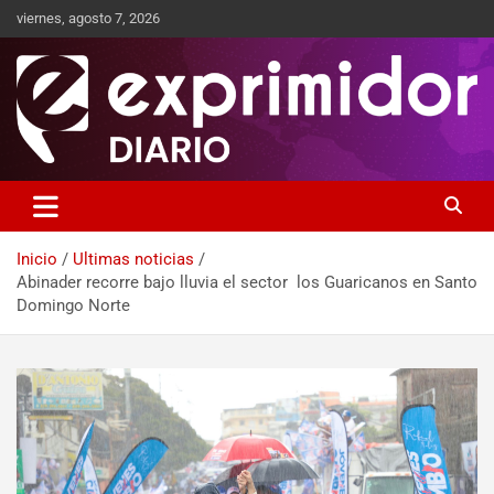
viernes, agosto 7, 2026
Sitio de Noticias
Exprimidor media
Inicio
Ultimas noticias
Abinader recorre bajo lluvia el sector los Guaricanos en Santo
Domingo Norte