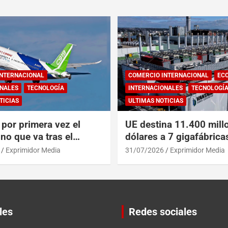
INTERNACIONAL
COMERCIO INTERNACIONAL
EC
NALES
TECNOLOGÍA
INTERNACIONALES
TECNOLOGÍ
TICIAS
ULTIMAS NOTICIAS
por primera vez el
UE destina 11.400 mill
no que va tras el
dólares a 7 gigafábrica
del A319 en el Tíbet
para alcanzar a EEUU y
Exprimidor Media
31/07/2026
Exprimidor Media
les
Redes sociales
Set Youtube Channel ID