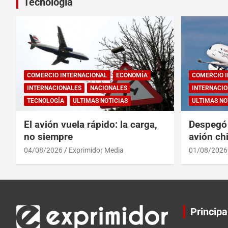
Tecnología
COMERCIO INTERNACIONAL
ECONOMÍA
COMERCIO 
INTERNACIONALES
NACIONALES
INTERNACIO
TECNOLOGÍA
ULTIMAS NOTICIAS
ULTIMAS NO
El avión vuela rápido: la carga,
Despegó 
no siempre
avión chi
reinado 
04/08/2026
Exprimidor Media
01/08/2026
Principa