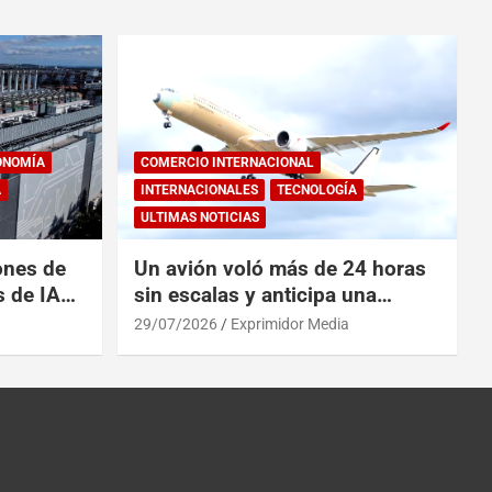
ONOMÍA
COMERCIO INTERNACIONAL
A
INTERNACIONALES
TECNOLOGÍA
ULTIMAS NOTICIAS
ones de
Un avión voló más de 24 horas
s de IA
sin escalas y anticipa una
 China
revolución en los viajes
29/07/2026
Exprimidor Media