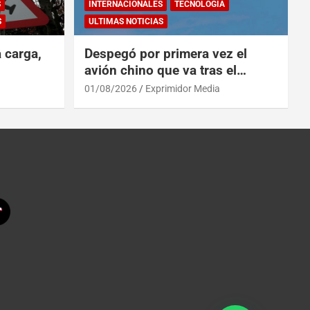
S
INTERNACIONALES
TECNOLOGÍA
S
ULTIMAS NOTICIAS
a carga,
Despegó por primera vez el
avión chino que va tras el
reinado del A319 en el Tíbet
01/08/2026
Exprimidor Media