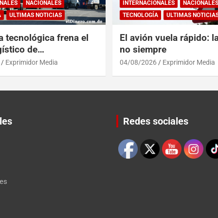
NALES
NACIONALES
INTERNACIONALES
NACIONALE
A
ULTIMAS NOTICIAS
TECNOLOGÍA
ULTIMAS NOTICIA
a tecnológica frena el
El avión vuela rápido: l
ístico de
no siempre
érica y RD
Exprimidor Media
04/08/2026
Exprimidor Media
les
Redes sociales
Set Youtube Channel ID
les