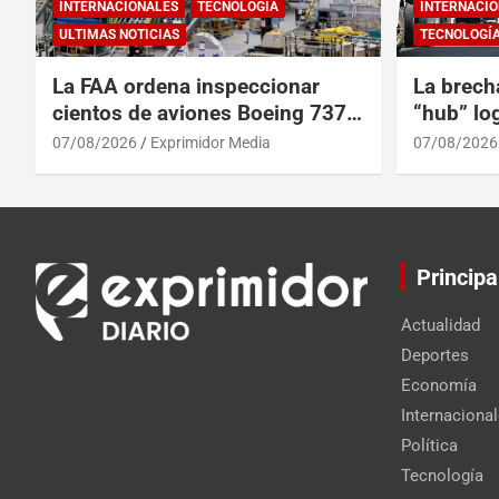
INTERNACIONALES
TECNOLOGÍA
INTERNACIO
ULTIMAS NOTICIAS
TECNOLOGÍ
La FAA ordena inspeccionar
La brech
cientos de aviones Boeing 737
“hub” log
Max por posibles grietas
Centroam
07/08/2026
Exprimidor Media
07/08/2026
Principa
Actualidad
Deportes
Economía
Internaciona
Política
Tecnología