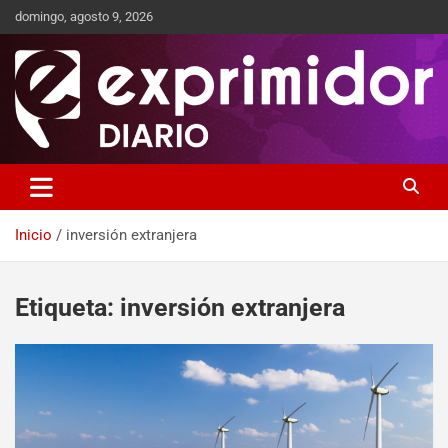
domingo, agosto 9, 2026
Sitio de Noticias
Exprimidor media
Inicio
inversión extranjera
Etiqueta:
inversión extranjera