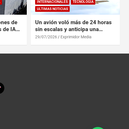
A
INTERNACIONALES
TECNOLOGÍA
ULTIMAS NOTICIAS
ones de
Un avión voló más de 24 horas
s de IA
sin escalas y anticipa una
 China
revolución en los viajes
29/07/2026
Exprimidor Media