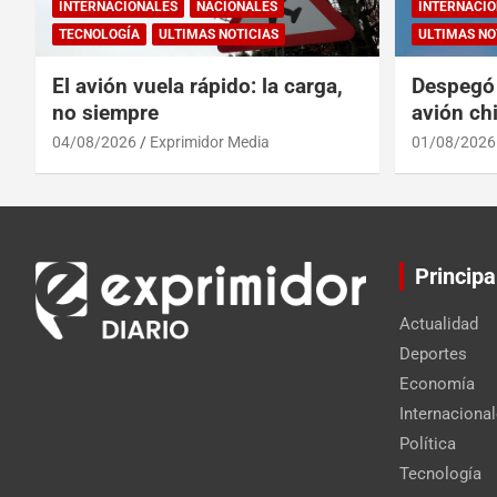
INTERNACIONALES
NACIONALES
INTERNACIO
TECNOLOGÍA
ULTIMAS NOTICIAS
ULTIMAS NO
El avión vuela rápido: la carga,
Despegó 
no siempre
avión chi
reinado 
04/08/2026
Exprimidor Media
01/08/2026
Principa
Actualidad
Deportes
Economía
Internaciona
Política
Tecnología