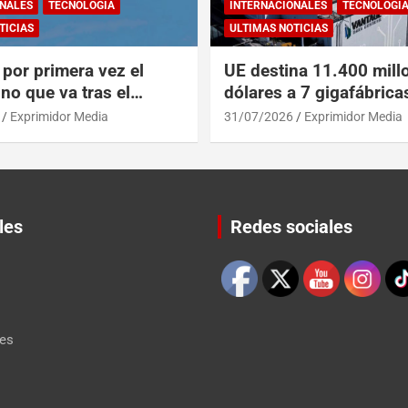
NALES
TECNOLOGÍA
INTERNACIONALES
TECNOLOGÍ
TICIAS
ULTIMAS NOTICIAS
por primera vez el
UE destina 11.400 mill
no que va tras el
dólares a 7 gigafábrica
del A319 en el Tíbet
para alcanzar a EEUU y
Exprimidor Media
31/07/2026
Exprimidor Media
les
Redes sociales
Set Youtube Channel ID
les