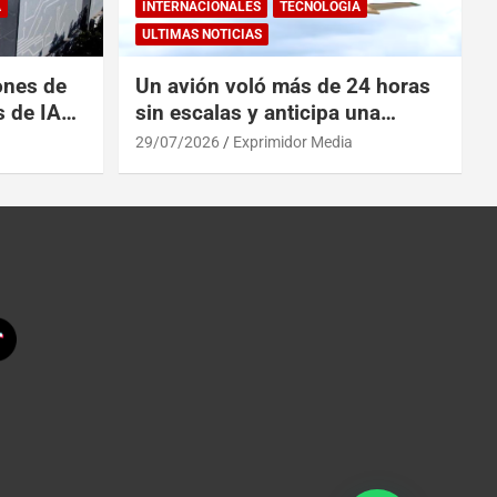
A
INTERNACIONALES
TECNOLOGÍA
ULTIMAS NOTICIAS
ones de
Un avión voló más de 24 horas
s de IA
sin escalas y anticipa una
 China
revolución en los viajes
29/07/2026
Exprimidor Media