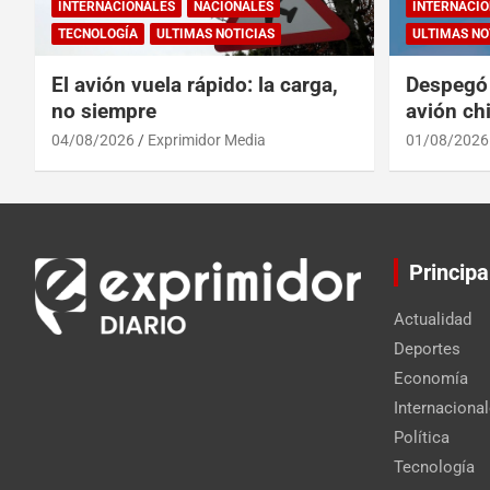
INTERNACIONALES
NACIONALES
INTERNACIO
TECNOLOGÍA
ULTIMAS NOTICIAS
ULTIMAS NO
El avión vuela rápido: la carga,
Despegó 
no siempre
avión chi
reinado 
04/08/2026
Exprimidor Media
01/08/2026
Principa
Actualidad
Deportes
Economía
Internaciona
Política
Tecnología