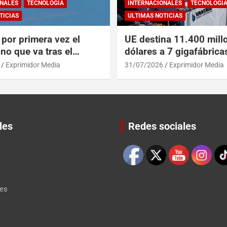
NALES
TECNOLOGÍA
INTERNACIONALES
TECNOLOGÍ
TICIAS
ULTIMAS NOTICIAS
por primera vez el
UE destina 11.400 mill
no que va tras el
dólares a 7 gigafábrica
del A319 en el Tíbet
para alcanzar a EEUU y
Exprimidor Media
31/07/2026
Exprimidor Media
les
Redes sociales
Set Youtube Channel ID
les